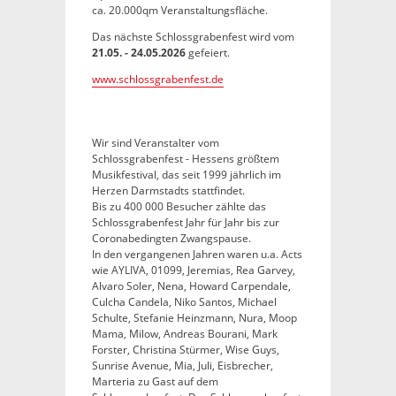
ca. 20.000qm Veranstaltungsfläche.
Das nächste Schlossgrabenfest wird vom
21.05. - 24.05.2026
gefeiert.
www.schlossgrabenfest.de
Wir sind Veranstalter vom
Schlossgrabenfest - Hessens größtem
Musikfestival, das seit 1999 jährlich im
Herzen Darmstadts stattfindet.
Bis zu 400 000 Besucher zählte das
Schlossgrabenfest Jahr für Jahr bis zur
Coronabedingten Zwangspause.
In den vergangenen Jahren waren u.a. Acts
wie AYLIVA, 01099, Jeremias, Rea Garvey,
Alvaro Soler, Nena, Howard Carpendale,
Culcha Candela, Niko Santos, Michael
Schulte, Stefanie Heinzmann, Nura, Moop
Mama, Milow, Andreas Bourani, Mark
Forster, Christina Stürmer, Wise Guys,
Sunrise Avenue, Mia, Juli, Eisbrecher,
Marteria zu Gast auf dem